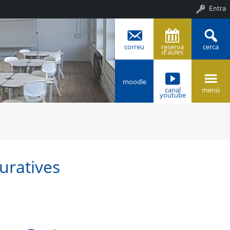
Entra
correu
reserva
cerca
d'aules
moodle
canal
menú
youtube
=s2048
uratives