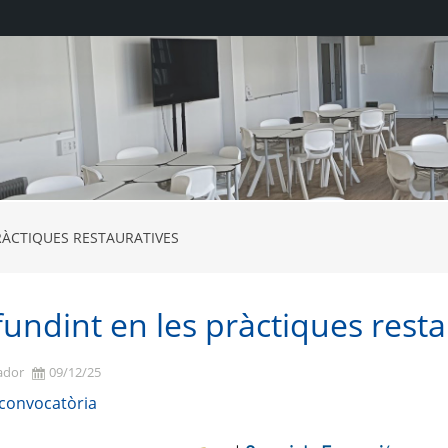
RÀCTIQUES RESTAURATIVES
1eUzpcwODcsKsSRIcRW4vgx3G070neZmY
IMG20221019125917
undint en les pràctiques resta
ador
09/12/25
a convocatòria