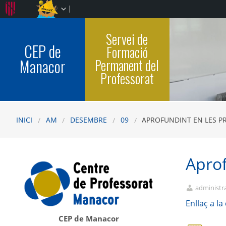
Servei de
CEP de
Formació
Manacor
Permanent del
Professorat
INICI
AM
DESEMBRE
09
APROFUNDINT EN LES P
Aprof
administr
Enllaç a l
CEP de Manacor