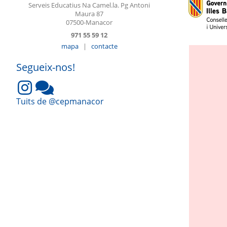
Serveis Educatius Na Camel.la. Pg Antoni
Maura 87
07500-Manacor
971 55 59 12
mapa
|
contacte
Segueix-nos!
Tuits de @cepmanacor