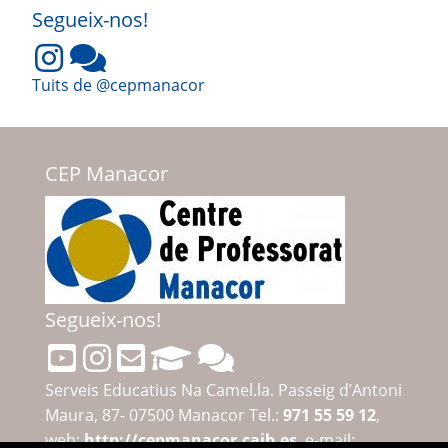
Segueix-nos!
Tuits de @cepmanacor
CEP Manacor
Segueix-nos!
Serveis Educatius Na Camel.la. Passeig d’Antoni
Maura, 87- 07500 Manacor Tel.:
971 55 59 12
,
web:
http://cepmanacor.caib.es
, e-mail: