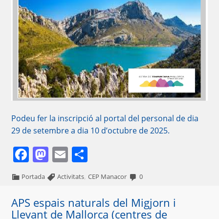
Podeu fer la inscripció al portal del personal de dia
29 de setembre a dia 10 d’octubre de 2025.
Facebook
Mastodon
Email
Comparteix
,
Portada
Activitats
CEP Manacor
0
APS espais naturals del Migjorn i
Llevant de Mallorca (centres de