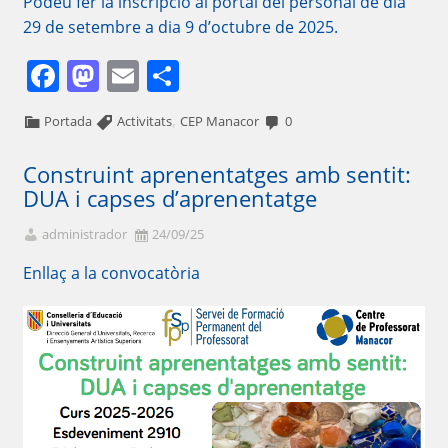
Podeu fer la inscripció al portal del personal de dia
29 de setembre a dia 9 d’octubre de 2025.
Facebook
Mastodon
Email
Comparteix
,
Portada
Activitats
CEP Manacor
0
Construint aprenentatges amb sentit:
DUA i capses d’aprenentatge
administrador
24/09/25
Enllaç a la convocatòria