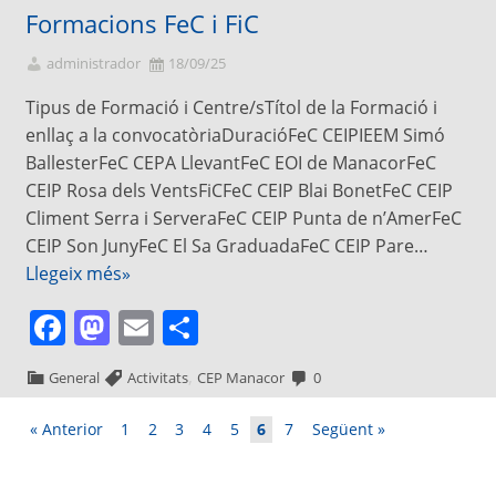
Formacions FeC i FiC
administrador
18/09/25
Tipus de Formació i Centre/sTítol de la Formació i
enllaç a la convocatòriaDuracióFeC CEIPIEEM Simó
BallesterFeC CEPA LlevantFeC EOI de ManacorFeC
CEIP Rosa dels VentsFiCFeC CEIP Blai BonetFeC CEIP
Climent Serra i ServeraFeC CEIP Punta de n’AmerFeC
CEIP Son JunyFeC El Sa GraduadaFeC CEIP Pare…
Llegeix més»
Facebook
Mastodon
Email
Comparteix
,
General
Activitats
CEP Manacor
0
« Anterior
1
2
3
4
5
6
7
Següent »