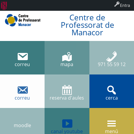
Entra
Centre de
Professorat de
Manacor
correu
mapa
971 55 59 12
correu
reserva d'aules
cerca
moodle
canal youtube
menú